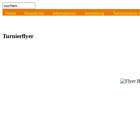
Home
Newsarchiv
Informationen
Anmeldung
Turnierhistorie
Turnierflyer